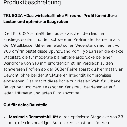
Produktbeschreibung
TKL 602A – Das wirtschaftliche Allround-Profil für mittlere
Lasten und optimierte Baugruben
Die TKL 602A schließt die Lücke zwischen den leichten
Einstiegsprofilen und den schwere
re
n
Profilen der
Baureihe
aus
der Mittelklasse
. Mit einem elastischen Widerstandsmoment von
806 cm³/m bietet diese Spundwand
vom Typ Larssen
die exakte
Stabilität, die für moderate bis mittlere Erddrücke bei einer
Wandhöhe von 310 mm erforderlich ist. Im Vergleich zu den
schwereren Profilen ab der 603er-Reihe sparst du hier massiv an
G
ewicht, ohne bei der strukturellen Integrität Kompromisse
einzugehen. Das macht diese Bohle zur idealen Wahl für urbane
Baugruben und de
m
klassischen Kanalbau, bei denen es auf
jeden Millimeter und jeden Euro ankommt.
Gut für deine Baustelle
Maximale Rammstabilität
durch optimierte Stegdicke von 7,3
mm, die ein vorzeitiges Ausknicken selbst bei härteren