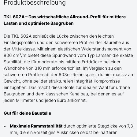
Produktbeschreibung
TKL 602A – Das wirtschaftliche Allround-Profil für mittlere
Lasten und optimierte Baugruben
Die TKL 602A schließt die Lücke zwischen den leichten
Einstiegsprofilen und den schwere
re
n
Profilen der
Baureihe
aus
der Mittelklasse
. Mit einem elastischen Widerstandsmoment von
806 cm³/m bietet diese Spundwand
vom Typ Larssen
die exakte
Stabilität, die für moderate bis mittlere Erddrücke bei einer
Wandhöhe von 310 mm erforderlich ist. Im Vergleich zu den
schwereren Profilen ab der 603er-Reihe sparst du hier massiv an
G
ewicht, ohne bei der strukturellen Integrität Kompromisse
einzugehen. Das macht diese Bohle zur idealen Wahl für urbane
Baugruben und de
m
klassischen Kanalbau, bei denen es auf
jeden Millimeter und jeden Euro ankommt.
Gut für deine Baustelle
Maximale Rammstabilität
durch optimierte Stegdicke von 7,3
mm, die ein vorzeitiges Ausknicken selbst bei härteren