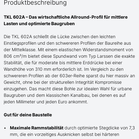
Produktbeschreibung
TKL 602A – Das wirtschaftliche Allround-Profil für mittlere
Lasten und optimierte Baugruben
Die TKL 602A schließt die Lücke zwischen den leichten
Einstiegsprofilen und den schwere
re
n
Profilen der
Baureihe
aus
der Mittelklasse
. Mit einem elastischen Widerstandsmoment von
806 cm³/m bietet diese Spundwand
vom Typ Larssen
die exakte
Stabilität, die für moderate bis mittlere Erddrücke bei einer
Wandhöhe von 310 mm erforderlich ist. Im Vergleich zu den
schwereren Profilen ab der 603er-Reihe sparst du hier massiv an
G
ewicht, ohne bei der strukturellen Integrität Kompromisse
einzugehen. Das macht diese Bohle zur idealen Wahl für urbane
Baugruben und de
m
klassischen Kanalbau, bei denen es auf
jeden Millimeter und jeden Euro ankommt.
Gut für deine Baustelle
Maximale Rammstabilität
durch optimierte Stegdicke von 7,3
mm, die ein vorzeitiges Ausknicken selbst bei härteren