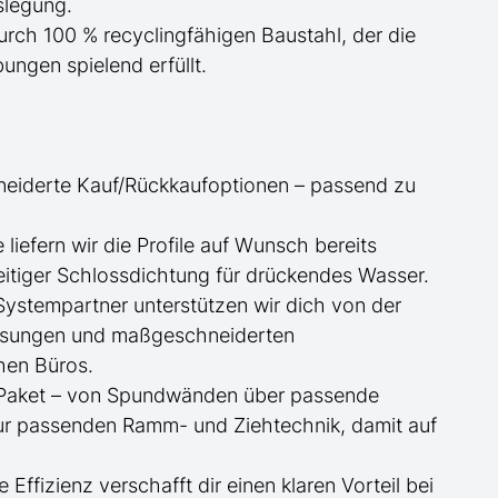
slegung.
urch 100 % recyclingfähigen Baustahl, der die
ngen spielend erfüllt.
neiderte
Kauf/
Rückkaufoptionen – passend zu
ge
liefern wir die Profile
auf Wunsch
bereits
itiger Schlossdichtung für drückendes Wasser.
 Systempartner unterstützen wir dich von der
essungen und maßgeschneiderten
hen Büros.
te Paket – von Spundwänden über passende
zur passenden Ramm- und Ziehtechnik, damit auf
e Effizienz verschafft dir einen klaren Vorteil bei