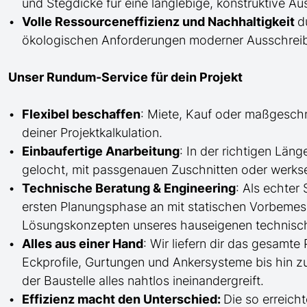
und Stegdicke für eine langlebige, konstruktive Au
Volle Ressourceneffizienz und Nachhaltigkeit
d
ökologischen Anforderungen moderner Ausschreibu
Unser Rundum-Service für dein Projekt
Flexibel beschaffen
: Miete, Kauf oder maßgesch
deiner Projektkalkulation.
Einbaufertige Anarbeitung
:
In der richtigen Län
gelocht,
mit
passgenauen Zuschnitten oder werkse
Technische Beratung & Engineering
: Als echter
ersten Planungsphase an mit statischen Vorbem
Lösungskonzepten unseres hauseigenen technisc
Alles aus einer Hand
: Wir liefern dir das gesam
Eckprofile, Gurtungen und Ankersysteme bis hin 
der Baustelle
alles nahtlos ineinandergreift.
Effizienz macht den Unterschied:
Die so erreicht