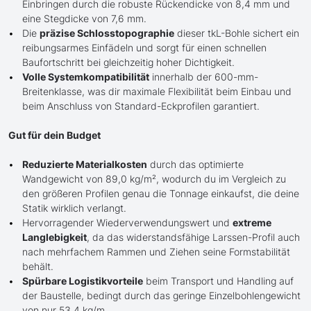
Einbringen durch die robuste Rückendicke von 8,4 mm und
eine Stegdicke von 7,6 mm.
Die
präzise Schlosstopographie
dieser tkL-Bohle sichert ein
reibungsarmes Einfädeln und sorgt für einen schnellen
Baufortschritt bei gleichzeitig hoher Dichtigkeit.
Volle Systemkompatibilität
innerhalb der 600-mm-
Breitenklasse, was dir maximale Flexibilität beim Einbau und
beim Anschluss von Standard-Eckprofilen garantiert.
Gut für dein Budget
Reduzierte Materialkosten
durch das optimierte
Wandgewicht von 89,0 kg/m², wodurch du im Vergleich zu
den größeren Profilen genau die Tonnage einkaufst, die deine
Statik wirklich verlangt.
Hervorragender Wiederverwendungswert und
extreme
Langlebigkeit
, da das widerstandsfähige Larssen-Profil auch
nach mehrfachem Rammen und Ziehen seine Formstabilität
behält.
Spürbare Logistikvorteile
beim Transport und Handling auf
der Baustelle, bedingt durch das geringe Einzelbohlengewicht
von nur 53,4 kg/m.