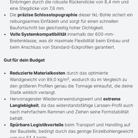
Einbringen durch die robuste Rückendicke von 8,4 mm und
eine Stegdicke von 7,6 mm.
Die
präzise Schlosstopographie
dieser tkL-Bohle sichert ein
reibungsarmes Einfädeln und sorgt für einen schnellen
Baufortschritt bei gleichzeitig hoher Dichtigkeit.
Volle Systemkompatibilität
innerhalb der 600-mm-
Breitenklasse, was dir maximale Flexibilität beim Einbau und
beim Anschluss von Standard-Eckprofilen garantiert.
Gut für dein Budget
Reduzierte Materialkosten
durch das optimierte
Wandgewicht von 89,0 kg/m², wodurch du im Vergleich zu
den größeren Profilen genau die Tonnage einkaufst, die deine
Statik wirklich verlangt.
Hervorragender Wiederverwendungswert und
extreme
Langlebigkeit
, da das widerstandsfähige Larssen-Profil auch
nach mehrfachem Rammen und Ziehen seine Formstabilität
behält.
Spürbare Logistikvorteile
beim Transport und Handling auf
der Baustelle, bedingt durch das geringe Einzelbohlengewicht
von nur 53,4 kg/m.