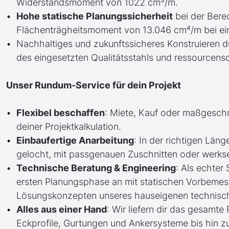
Widerstandsmoment von 1022 cm³/m.
Hohe statische Planungssicherheit
bei der Ber
Flächenträgheitsmoment von 13.046 cm⁴/m bei e
Nachhaltiges und zukunftssicheres Konstruieren 
des eingesetzten Qualitätsstahls und ressourcens
Unser Rundum-Service für dein Projekt
Flexibel beschaffen
: Miete, Kauf oder maßgesch
deiner Projektkalkulation.
Einbaufertige Anarbeitung
: In der richtigen Läng
gelocht, mit passgenauen Zuschnitten oder werkse
Technische Beratung & Engineering
: Als echter
ersten Planungsphase an mit statischen Vorbem
Lösungskonzepten unseres hauseigenen technisc
Alles aus einer Hand
: Wir liefern dir das gesam
Eckprofile, Gurtungen und Ankersysteme bis hin 