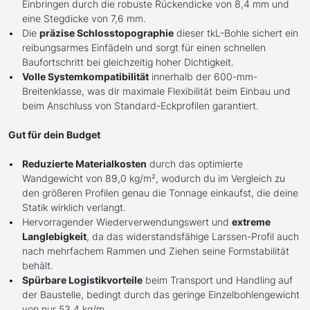
Einbringen durch die robuste Rückendicke von 8,4 mm und
eine Stegdicke von 7,6 mm.
Die
präzise Schlosstopographie
dieser tkL-Bohle sichert ein
reibungsarmes Einfädeln und sorgt für einen schnellen
Baufortschritt bei gleichzeitig hoher Dichtigkeit.
Volle Systemkompatibilität
innerhalb der 600-mm-
Breitenklasse, was dir maximale Flexibilität beim Einbau und
beim Anschluss von Standard-Eckprofilen garantiert.
Gut für dein Budget
Reduzierte Materialkosten
durch das optimierte
Wandgewicht von 89,0 kg/m², wodurch du im Vergleich zu
den größeren Profilen genau die Tonnage einkaufst, die deine
Statik wirklich verlangt.
Hervorragender Wiederverwendungswert und
extreme
Langlebigkeit
, da das widerstandsfähige Larssen-Profil auch
nach mehrfachem Rammen und Ziehen seine Formstabilität
behält.
Spürbare Logistikvorteile
beim Transport und Handling auf
der Baustelle, bedingt durch das geringe Einzelbohlengewicht
von nur 53,4 kg/m.