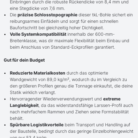
Einbringen durch die robuste Rückendicke von 8,4 mm und
eine Stegdicke von 7,6 mm.
Die
präzise Schlosstopographie
dieser tkL-Bohle sichert ein
reibungsarmes Einfädeln und sorgt für einen schnellen
Baufortschritt bei gleichzeitig hoher Dichtigkeit.
Volle Systemkompatibilität
innerhalb der 600-mm-
Breitenklasse, was dir maximale Flexibilität beim Einbau und
beim Anschluss von Standard-Eckprofilen garantiert.
Gut für dein Budget
Reduzierte Materialkosten
durch das optimierte
Wandgewicht von 89,0 kg/m², wodurch du im Vergleich zu
den größeren Profilen genau die Tonnage einkaufst, die deine
Statik wirklich verlangt.
Hervorragender Wiederverwendungswert und
extreme
Langlebigkeit
, da das widerstandsfähige Larssen-Profil auch
nach mehrfachem Rammen und Ziehen seine Formstabilität
behält.
Spürbare Logistikvorteile
beim Transport und Handling auf
der Baustelle, bedingt durch das geringe Einzelbohlengewicht
von nur 53,4 kg/m.