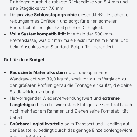
Einbringen durch die robuste Rückendicke von 8,4 mm und
eine Stegdicke von 7,6 mm.
Die
präzise Schlosstopographie
dieser tkL-Bohle sichert ein
reibungsarmes Einfädeln und sorgt für einen schnellen
Baufortschritt bei gleichzeitig hoher Dichtigkeit.
Volle Systemkompatibilität
innerhalb der 600-mm-
Breitenklasse, was dir maximale Flexibilität beim Einbau und
beim Anschluss von Standard-Eckprofilen garantiert.
Gut für dein Budget
Reduzierte Materialkosten
durch das optimierte
Wandgewicht von 89,0 kg/m², wodurch du im Vergleich zu
den größeren Profilen genau die Tonnage einkaufst, die deine
Statik wirklich verlangt.
Hervorragender Wiederverwendungswert und
extreme
Langlebigkeit
, da das widerstandsfähige Larssen-Profil auch
nach mehrfachem Rammen und Ziehen seine Formstabilität
behält.
Spürbare Logistikvorteile
beim Transport und Handling auf
der Baustelle, bedingt durch das geringe Einzelbohlengewicht
von nur 53,4 kg/m.