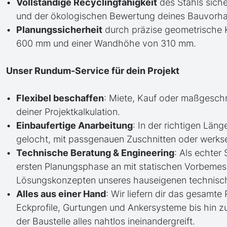
Vollständige Recyclingfähigkeit
des Stahls siche
und der ökologischen Bewertung deines Bauvorh
Planungssicherheit
durch präzise geometrische K
600 mm und einer Wandhöhe von 310 mm.
Unser Rundum-Service für dein Projekt
Flexibel beschaffen
: Miete, Kauf oder maßgesch
deiner Projektkalkulation.
Einbaufertige Anarbeitung
: In der richtigen Läng
gelocht, mit passgenauen Zuschnitten oder werkse
Technische Beratung & Engineering
: Als echter
ersten Planungsphase an mit statischen Vorbem
Lösungskonzepten unseres hauseigenen technisc
Alles aus einer Hand
: Wir liefern dir das gesam
Eckprofile, Gurtungen und Ankersysteme bis hin 
der Baustelle alles nahtlos ineinandergreift.