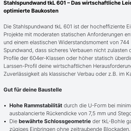
Stahlspundwand tkL 601 – Das wirtschaftliche Le
optimierte Baukosten
Die Stahlspundwand tkL 601 ist der hocheffiziente Ein
Projekte mit moderaten statischen Anforderungen entw
und einem elastischen Widerstandsmoment von 744 c
Spundwand, dass sicheres Verbauen nicht zulasten
Profile der 604er-Klassen oder höher statisch überdi
Larssen-Profil deine wirtschaftlichen Herausforderung
Zuverlässigkeit als klassischer Verbau oder z.B. im K
Gut für deine Baustelle
Hohe Rammstabilität
durch die U-Form bei minim
ausbalancierte Rückendicke von 7,5 mm und Steg
Die
bewährte Schlossgeometrie
der tkL-Bohle ga
zügiges Einbringen ohne zeitraubende Blockaden.