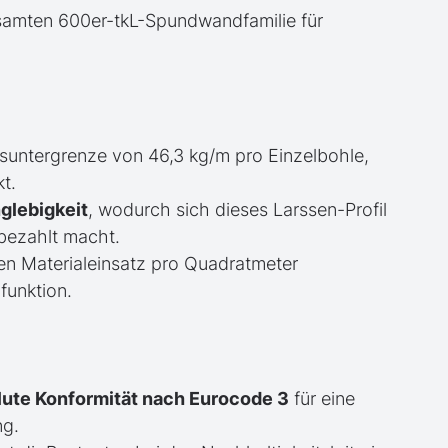
samten 600er-tkL-Spundwandfamilie für
suntergrenze von 46,3 kg/m pro Einzelbohle,
t.
glebigkeit
, wodurch sich dieses Larssen-Profil
bezahlt macht.
en Materialeinsatz pro Quadratmeter
funktion.
lute Konformität nach Eurocode 3
für eine
ng.