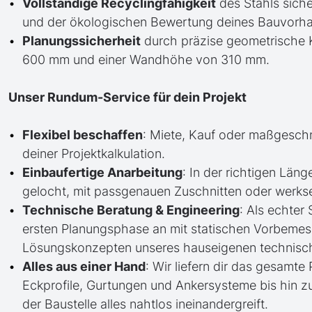
Vollständige Recyclingfähigkeit
des Stahls siche
und der ökologischen Bewertung deines Bauvorh
Planungssicherheit
durch präzise geometrische K
600 mm und einer Wandhöhe von 310 mm.
Unser Rundum-Service für dein Projekt
Flexibel beschaffen
: Miete, Kauf oder maßgesch
deiner Projektkalkulation.
Einbaufertige Anarbeitung
: In der richtigen Läng
gelocht, mit passgenauen Zuschnitten oder werkse
Technische Beratung & Engineering
: Als echter
ersten Planungsphase an mit statischen Vorbem
Lösungskonzepten unseres hauseigenen technisc
Alles aus einer Hand
: Wir liefern dir das gesam
Eckprofile, Gurtungen und Ankersysteme bis hin 
der Baustelle alles nahtlos ineinandergreift.