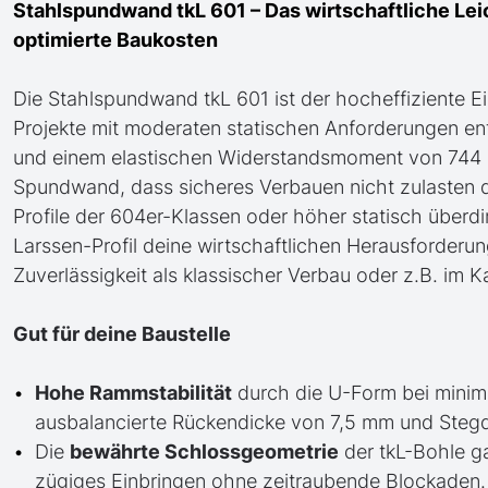
Stahlspundwand tkL 601 – Das wirtschaftliche Le
optimierte Baukosten
Die Stahlspundwand tkL 601 ist der hocheffiziente Ein
Projekte mit moderaten statischen Anforderungen entw
und einem elastischen Widerstandsmoment von 744 c
Spundwand, dass sicheres Verbauen nicht zulasten
Profile der 604er-Klassen oder höher statisch überdi
Larssen-Profil deine wirtschaftlichen Herausforderung
Zuverlässigkeit als klassischer Verbau oder z.B. im K
Gut für deine Baustelle
Hohe Rammstabilität
durch die U-Form bei minim
ausbalancierte Rückendicke von 7,5 mm und Steg
Die
bewährte Schlossgeometrie
der tkL-Bohle ga
zügiges Einbringen ohne zeitraubende Blockaden.