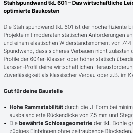
Stahlspundwand tkL 601 – Das wirtschaftliche Le
optimierte Baukosten
Die Stahlspundwand tkL 601 ist der hocheffiziente Ein
Projekte mit moderaten statischen Anforderungen entw
und einem elastischen Widerstandsmoment von 744 c
Spundwand, dass sicheres Verbauen nicht zulasten
Profile der 604er-Klassen oder höher statisch überdi
Larssen-Profil deine wirtschaftlichen Herausforderung
Zuverlässigkeit als klassischer Verbau oder z.B. im K
Gut für deine Baustelle
Hohe Rammstabilität
durch die U-Form bei minim
ausbalancierte Rückendicke von 7,5 mm und Steg
Die
bewährte Schlossgeometrie
der tkL-Bohle ga
zügiges Einbringen ohne zeitraubende Blockaden.