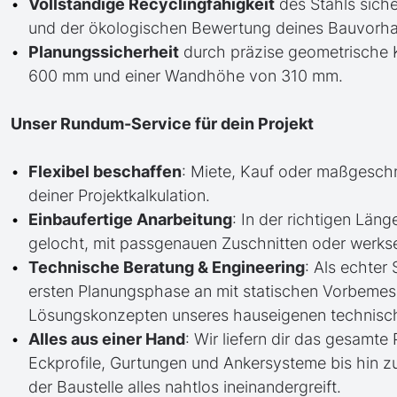
Vollständige Recyclingfähigkeit
des Stahls siche
und der ökologischen Bewertung deines Bauvorh
Planungssicherheit
durch präzise geometrische K
600 mm und einer Wandhöhe von 310 mm.
Unser Rundum-Service für dein Projekt
Flexibel beschaffen
: Miete, Kauf oder maßgesch
deiner Projektkalkulation.
Einbaufertige Anarbeitung
: In der richtigen Läng
gelocht, mit passgenauen Zuschnitten oder werkse
Technische Beratung & Engineering
: Als echter
ersten Planungsphase an mit statischen Vorbem
Lösungskonzepten unseres hauseigenen technisc
Alles aus einer Hand
: Wir liefern dir das gesam
Eckprofile, Gurtungen und Ankersysteme bis hin 
der Baustelle alles nahtlos ineinandergreift.