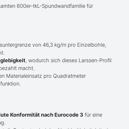
samten 600er-tkL-Spundwandfamilie für
suntergrenze von 46,3 kg/m pro Einzelbohle,
t.
glebigkeit
, wodurch sich dieses Larssen-Profil
bezahlt macht.
en Materialeinsatz pro Quadratmeter
funktion.
lute Konformität nach Eurocode 3
für eine
ng.