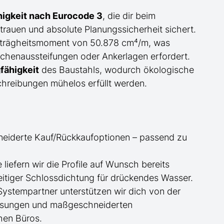
higkeit nach Eurocode 3
, die dir beim
trauen und absolute Planungssicherheit sichert.
trägheitsmoment von 50.878 cm⁴/m, was
chenaussteifungen oder Ankerlagen erfordert.
fähigkeit
des Baustahls, wodurch ökologische
chreibungen mühelos erfüllt werden.
neiderte
Kauf/
Rückkaufoptionen – passend zu
ge
liefern wir die Profile
auf Wunsch
bereits
itiger Schlossdichtung für drückendes Wasser.
 Systempartner unterstützen wir dich von der
essungen und maßgeschneiderten
hen Büros.