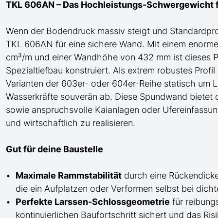
TKL 606AN – Das Hochleistungs-Schwergewicht 
Wenn der Bodendruck massiv steigt und Standardprof
TKL 606AN
für eine sichere
Wand. Mit einem enorme
cm³/m und einer Wandhöhe von 432 mm ist dieses Prof
Spezialtiefbau konstruiert. Als extrem robustes Profil
Varianten der 603er- oder 604er-Reihe statisch um 
Wasserkräfte souverän ab. Diese Spundwand bietet d
sowie
anspruchsvolle Kaianlagen
oder Ufereinfassu
und wirtschaftlich zu realisieren.
Gut für deine Baustelle
Maximale Rammstabilität
durch eine Rückendicke
die ein Aufplatzen oder Verformen selbst bei dic
Perfekte
Larssen-
Schlossgeometrie
für reibung
kontinuierlichen Baufortschritt sichert und das R