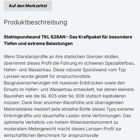
Auf den Merkzettel
Produktbeschreibung
Stahlspundwand TKL 628AN – Das Kraftpaket für
besondere
Tiefen und extreme Belastungen
Wenn Standardprofile an ihre statischen Grenzen stoßen,
übernimmt dieses Profil die Führung im schweren Spezialtiefbau
,
Hafen- und Wasserbau
. Diese robuste Spundwand
vom Typ
Larssen
wurde gezielt für anspruchsvollste
Baugrubensicherungen
mit
massive
n
Erddrücke
n sowie den
Einsatz im Hafen- und Wasserbau
entwickelt, bei denen kleinere
Baureihen wie die tkL 60
5
oder tkL 60
6
statisch kapitulieren
müssen. Dank ihrer enormen Wandhöhe und überragenden
Materialstärke meistert jede einzelne Bohle dieses Typs extreme
Einbringkräfte und dauerhafte Lasten ohne Verformungen. Das
optimierte Verhältnis von hohem Widerstandsmoment zu
moderatem Metergewicht macht dieses Larssen-Profil zur
wirtschaftlichen Benchmark für anspruchsvolle