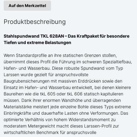
Auf den Merkzettel
Produktbeschreibung
Stahlspundwand TKL 628AN – Das Kraftpaket für
besondere
Tiefen und extreme Belastungen
Wenn Standardprofile an ihre statischen Grenzen stoßen,
übernimmt dieses Profil die Führung im schweren Spezialtiefbau
,
Hafen- und Wasserbau
. Diese robuste Spundwand
vom Typ
Larssen
wurde gezielt für anspruchsvollste
Baugrubensicherungen
mit
massive
n
Erddrücke
n sowie den
Einsatz im Hafen- und Wasserbau
entwickelt, bei denen kleinere
Baureihen wie die tkL 60
5
oder tkL 60
6
statisch kapitulieren
müssen. Dank ihrer enormen Wandhöhe und überragenden
Materialstärke meistert jede einzelne Bohle dieses Typs extreme
Einbringkräfte und dauerhafte Lasten ohne Verformungen. Das
optimierte Verhältnis von hohem Widerstandsmoment zu
moderatem Metergewicht macht dieses Larssen-Profil zur
wirtschaftlichen Benchmark für anspruchsvolle