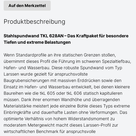
Auf den Merkzettel
Produktbeschreibung
Stahlspundwand TKL 628AN – Das Kraftpaket für
besondere
Tiefen und extreme Belastungen
Wenn Standardprofile an ihre statischen Grenzen stoßen,
übernimmt dieses Profil die Führung im schweren Spezialtiefbau
,
Hafen- und Wasserbau
. Diese robuste Spundwand
vom Typ
Larssen
wurde gezielt für anspruchsvollste
Baugrubensicherungen
mit
massive
n
Erddrücke
n sowie den
Einsatz im Hafen- und Wasserbau
entwickelt, bei denen kleinere
Baureihen wie die tkL 60
5
oder tkL 60
6
statisch kapitulieren
müssen. Dank ihrer enormen Wandhöhe und überragenden
Materialstärke meistert jede einzelne Bohle dieses Typs extreme
Einbringkräfte und dauerhafte Lasten ohne Verformungen. Das
optimierte Verhältnis von hohem Widerstandsmoment zu
moderatem Metergewicht macht dieses Larssen-Profil zur
wirtschaftlichen Benchmark für anspruchsvolle