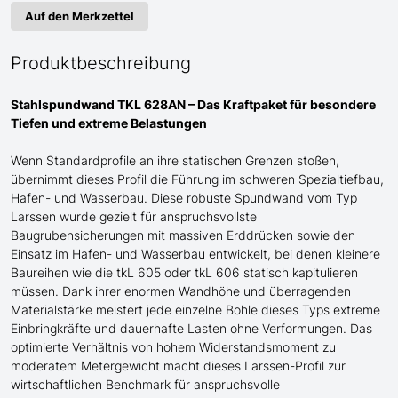
Auf den Merkzettel
Produktbeschreibung
Stahlspundwand TKL 628AN – Das Kraftpaket für
besondere
Tiefen und extreme Belastungen
Wenn Standardprofile an ihre statischen Grenzen stoßen,
übernimmt dieses Profil die Führung im schweren Spezialtiefbau
,
Hafen- und Wasserbau
. Diese robuste Spundwand
vom Typ
Larssen
wurde gezielt für anspruchsvollste
Baugrubensicherungen
mit
massive
n
Erddrücke
n sowie den
Einsatz im Hafen- und Wasserbau
entwickelt, bei denen kleinere
Baureihen wie die tkL 60
5
oder tkL 60
6
statisch kapitulieren
müssen. Dank ihrer enormen Wandhöhe und überragenden
Materialstärke meistert jede einzelne Bohle dieses Typs extreme
Einbringkräfte und dauerhafte Lasten ohne Verformungen. Das
optimierte Verhältnis von hohem Widerstandsmoment zu
moderatem Metergewicht macht dieses Larssen-Profil zur
wirtschaftlichen Benchmark für anspruchsvolle