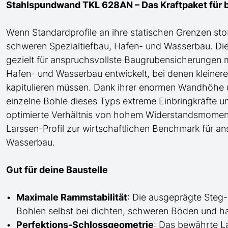
Stahlspundwand TKL 628AN – Das Kraftpaket für
Wenn Standardprofile an ihre statischen Grenzen sto
schweren Spezialtiefbau
, Hafen- und Wasserbau
. D
gezielt für anspruchsvollste Baugrubensicherungen
Hafen- und Wasserbau
entwickelt, bei denen kleiner
kapitulieren müssen. Dank ihrer enormen Wandhöhe u
einzelne Bohle dieses Typs extreme Einbringkräfte 
optimierte Verhältnis von hohem Widerstandsmome
Larssen-Profil zur wirtschaftlichen Benchmark für ans
Wasserbau.
Gut für deine Baustelle
Maximale Rammstabilität
: Die ausgeprägte Steg
Bohlen selbst bei dichten, schweren Böden und h
Perfektions-Schlossgeometrie
: Das bewährte La