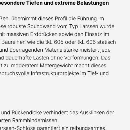
besondere
Tiefen und extreme Belastungen
ßen, übernimmt dieses Profil die Führung im
iese robuste Spundwand
vom Typ Larssen
wurde
mit
massive
n
Erddrücke
n sowie den Einsatz im
e Baureihen wie die tkL 60
5
oder tkL 60
6
statisch
nd überragenden Materialstärke meistert jede
und dauerhafte Lasten ohne Verformungen. Das
nt zu moderatem Metergewicht macht dieses
pruchsvolle Infrastrukturprojekte im Tief- und
- und Rückendicke verhindert das Ausk
lin
ken der
arten Rammhindernissen.
rssen-Schloss garantiert ein reibungsarmes,