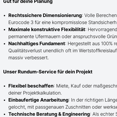
Gut für deine Planung
Rechtssichere Dimensionierung
: Volle Bereche
Eurocode 3 für eine kompromisslose Standsicherhe
Maximale konstruktive Flexibilität
: Hervorragend
permanente Ufermauern oder anspruchsvolle Grün
Nachhaltiges Fundament
: Hergestellt aus 100% 
Qualitätsverlust unendlich oft im Wertstoffkreislau
massiv verbessert.
Unser Rundum-Service für dein Projekt
Flexibel beschaffen
: Miete, Kauf oder maßgesch
deiner Projektkalkulation.
Einbaufertige Anarbeitung
:
In der richtigen Län
gelocht,
mit
passgenauen Zuschnitten oder werkse
Technische Beratung & Engineering
: Als echter