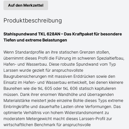
Auf den Merkzettel
Produktbeschreibung
Stahlspundwand TKL 628AN – Das Kraftpaket für
besondere
Tiefen und extreme Belastungen
Wenn Standardprofile an ihre statischen Grenzen stoßen,
übernimmt dieses Profil die Führung im schweren Spezialtiefbau
,
Hafen- und Wasserbau
. Diese robuste Spundwand
vom Typ
Larssen
wurde gezielt für anspruchsvollste
Baugrubensicherungen
mit
massive
n
Erddrücke
n sowie den
Einsatz im Hafen- und Wasserbau
entwickelt, bei denen kleinere
Baureihen wie die tkL 60
5
oder tkL 60
6
statisch kapitulieren
müssen. Dank ihrer enormen Wandhöhe und überragenden
Materialstärke meistert jede einzelne Bohle dieses Typs extreme
Einbringkräfte und dauerhafte Lasten ohne Verformungen. Das
optimierte Verhältnis von hohem Widerstandsmoment zu
moderatem Metergewicht macht dieses Larssen-Profil zur
wirtschaftlichen Benchmark für anspruchsvolle