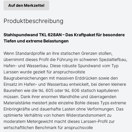
Auf den Merkzettel
Produktbeschreibung
Stahlspundwand TKL 628AN – Das Kraftpaket für
besondere
Tiefen und extreme Belastungen
Wenn Standardprofile an ihre statischen Grenzen stoßen,
übernimmt dieses Profil die Führung im schweren Spezialtiefbau
,
Hafen- und Wasserbau
. Diese robuste Spundwand
vom Typ
Larssen
wurde gezielt für anspruchsvollste
Baugrubensicherungen
mit
massive
n
Erddrücke
n sowie den
Einsatz im Hafen- und Wasserbau
entwickelt, bei denen kleinere
Baureihen wie die tkL 60
5
oder tkL 60
6
statisch kapitulieren
müssen. Dank ihrer enormen Wandhöhe und überragenden
Materialstärke meistert jede einzelne Bohle dieses Typs extreme
Einbringkräfte und dauerhafte Lasten ohne Verformungen. Das
optimierte Verhältnis von hohem Widerstandsmoment zu
moderatem Metergewicht macht dieses Larssen-Profil zur
wirtschaftlichen Benchmark für anspruchsvolle