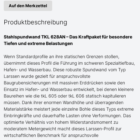
Auf den Merkzettel
Produktbeschreibung
Stahlspundwand TKL 628AN – Das Kraftpaket für
besondere
Tiefen und extreme Belastungen
Wenn Standardprofile an ihre statischen Grenzen stoßen,
übernimmt dieses Profil die Führung im schweren Spezialtiefbau
,
Hafen- und Wasserbau
. Diese robuste Spundwand
vom Typ
Larssen
wurde gezielt für anspruchsvollste
Baugrubensicherungen
mit
massive
n
Erddrücke
n sowie den
Einsatz im Hafen- und Wasserbau
entwickelt, bei denen kleinere
Baureihen wie die tkL 60
5
oder tkL 60
6
statisch kapitulieren
müssen. Dank ihrer enormen Wandhöhe und überragenden
Materialstärke meistert jede einzelne Bohle dieses Typs extreme
Einbringkräfte und dauerhafte Lasten ohne Verformungen. Das
optimierte Verhältnis von hohem Widerstandsmoment zu
moderatem Metergewicht macht dieses Larssen-Profil zur
wirtschaftlichen Benchmark für anspruchsvolle