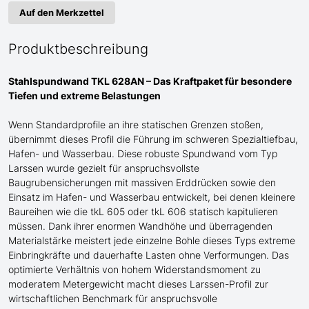
Auf den Merkzettel
Produktbeschreibung
Stahlspundwand TKL 628AN – Das Kraftpaket für
besondere
Tiefen und extreme Belastungen
Wenn Standardprofile an ihre statischen Grenzen stoßen,
übernimmt dieses Profil die Führung im schweren Spezialtiefbau
,
Hafen- und Wasserbau
. Diese robuste Spundwand
vom Typ
Larssen
wurde gezielt für anspruchsvollste
Baugrubensicherungen
mit
massive
n
Erddrücke
n sowie den
Einsatz im Hafen- und Wasserbau
entwickelt, bei denen kleinere
Baureihen wie die tkL 60
5
oder tkL 60
6
statisch kapitulieren
müssen. Dank ihrer enormen Wandhöhe und überragenden
Materialstärke meistert jede einzelne Bohle dieses Typs extreme
Einbringkräfte und dauerhafte Lasten ohne Verformungen. Das
optimierte Verhältnis von hohem Widerstandsmoment zu
moderatem Metergewicht macht dieses Larssen-Profil zur
wirtschaftlichen Benchmark für anspruchsvolle