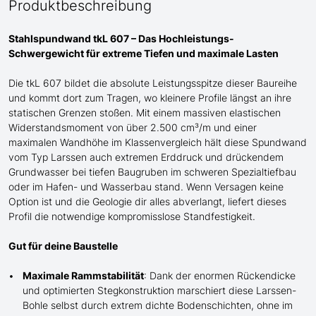
Produktbeschreibung
Stahlspundwand tkL 607 – Das Hochleistungs-
Schwergewicht für extreme Tiefen und maximale Lasten
Die tkL 607 bildet die absolute Leistungsspitze dieser Baureihe
und
kommt dort zum Tragen
, wo kleinere Profile längst an ihre
statischen Grenzen stoßen. Mit einem massiven elastischen
Widerstandsmoment von über 2.500 cm³/m und einer
maximalen Wandhöhe im Klassenvergleich
hält
diese Spundwand
vom Typ Larssen auch
extremen Erddruck und drückende
m
Grundwasser bei tiefen Baugruben im schweren Spezialtiefbau
oder im Hafen- und Wasserbau stand
. Wenn Versagen keine
Option ist und die Geologie dir alles abverlangt, liefert dieses
Profil die notwendige kompromisslose Standfestigkeit.
Gut für deine Baustelle
Maximale Rammstabilität
: Dank der enormen Rückendicke
und optimierten Stegkonstruktion marschiert diese Larssen-
Bohle selbst durch extrem dichte Bodenschichten, ohne im