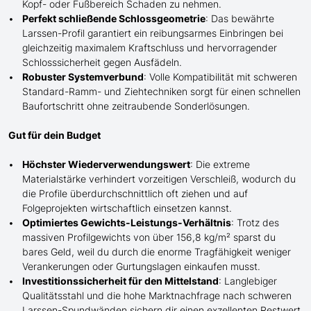
Kopf- oder Fußbereich Schaden zu nehmen.
Perfekt schließende Schlossgeometrie
: Das bewährte
Larssen-Profil garantiert ein reibungsarmes Einbringen bei
gleichzeitig maximalem Kraftschluss und hervorragender
Schlosssicherheit gegen Ausfädeln.
Robuster Systemverbund
: Volle Kompatibilität mit schweren
Standard-Ramm- und Ziehtechniken sorgt für einen schnellen
Baufortschritt ohne zeitraubende Sonderlösungen.
Gut für dein Budget
Höchster Wiederverwendungswert
: Die extreme
Materialstärke verhindert vorzeitigen Verschleiß, wodurch du
die Profile überdurchschnittlich oft ziehen und auf
Folgeprojekten wirtschaftlich einsetzen kannst.
Optimiertes Gewichts-Leistungs-Verhältnis
: Trotz des
massiven Profilgewichts von über 156,8 kg/m² sparst du
bares Geld, weil du durch die enorme Tragfähigkeit weniger
Verankerungen oder Gurtungslagen einkaufen musst.
Investitionssicherheit für den Mittelstand
: Langlebiger
Qualitätsstahl und die hohe Marktnachfrage nach schweren
Larssen-Spundwänden sichern dir einen exzellenten Restwert