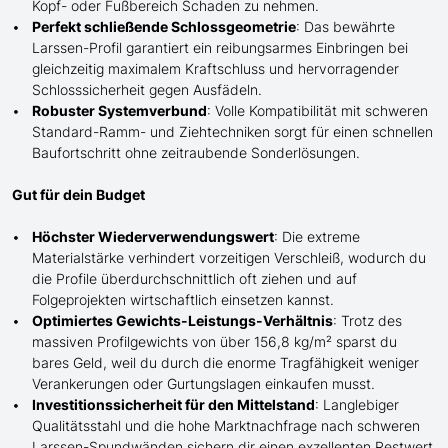
Kopf- oder Fußbereich Schaden zu nehmen.
Perfekt schließende Schlossgeometrie
: Das bewährte
Larssen-Profil garantiert ein reibungsarmes Einbringen bei
gleichzeitig maximalem Kraftschluss und hervorragender
Schlosssicherheit gegen Ausfädeln.
Robuster Systemverbund
: Volle Kompatibilität mit schweren
Standard-Ramm- und Ziehtechniken sorgt für einen schnellen
Baufortschritt ohne zeitraubende Sonderlösungen.
Gut für dein Budget
Höchster Wiederverwendungswert
: Die extreme
Materialstärke verhindert vorzeitigen Verschleiß, wodurch du
die Profile überdurchschnittlich oft ziehen und auf
Folgeprojekten wirtschaftlich einsetzen kannst.
Optimiertes Gewichts-Leistungs-Verhältnis
: Trotz des
massiven Profilgewichts von über 156,8 kg/m² sparst du
bares Geld, weil du durch die enorme Tragfähigkeit weniger
Verankerungen oder Gurtungslagen einkaufen musst.
Investitionssicherheit für den Mittelstand
: Langlebiger
Qualitätsstahl und die hohe Marktnachfrage nach schweren
Larssen-Spundwänden sichern dir einen exzellenten Restwert