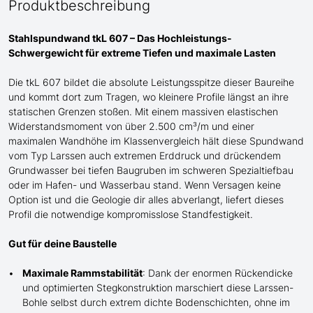
Produktbeschreibung
Stahlspundwand tkL 607 – Das Hochleistungs-
Schwergewicht für extreme Tiefen und maximale Lasten
Die tkL 607 bildet die absolute Leistungsspitze dieser Baureihe
und
kommt dort zum Tragen
, wo kleinere Profile längst an ihre
statischen Grenzen stoßen. Mit einem massiven elastischen
Widerstandsmoment von über 2.500 cm³/m und einer
maximalen Wandhöhe im Klassenvergleich
hält
diese Spundwand
vom Typ Larssen auch
extremen Erddruck und drückende
m
Grundwasser bei tiefen Baugruben im schweren Spezialtiefbau
oder im Hafen- und Wasserbau stand
. Wenn Versagen keine
Option ist und die Geologie dir alles abverlangt, liefert dieses
Profil die notwendige kompromisslose Standfestigkeit.
Gut für deine Baustelle
Maximale Rammstabilität
: Dank der enormen Rückendicke
und optimierten Stegkonstruktion marschiert diese Larssen-
Bohle selbst durch extrem dichte Bodenschichten, ohne im