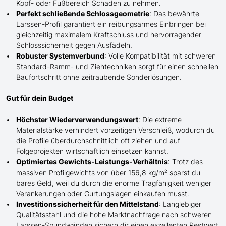
Kopf- oder Fußbereich Schaden zu nehmen.
Perfekt schließende Schlossgeometrie
: Das bewährte
Larssen-Profil garantiert ein reibungsarmes Einbringen bei
gleichzeitig maximalem Kraftschluss und hervorragender
Schlosssicherheit gegen Ausfädeln.
Robuster Systemverbund
: Volle Kompatibilität mit schweren
Standard-Ramm- und Ziehtechniken sorgt für einen schnellen
Baufortschritt ohne zeitraubende Sonderlösungen.
Gut für dein Budget
Höchster Wiederverwendungswert
: Die extreme
Materialstärke verhindert vorzeitigen Verschleiß, wodurch du
die Profile überdurchschnittlich oft ziehen und auf
Folgeprojekten wirtschaftlich einsetzen kannst.
Optimiertes Gewichts-Leistungs-Verhältnis
: Trotz des
massiven Profilgewichts von über 156,8 kg/m² sparst du
bares Geld, weil du durch die enorme Tragfähigkeit weniger
Verankerungen oder Gurtungslagen einkaufen musst.
Investitionssicherheit für den Mittelstand
: Langlebiger
Qualitätsstahl und die hohe Marktnachfrage nach schweren
Larssen-Spundwänden sichern dir einen exzellenten Restwert