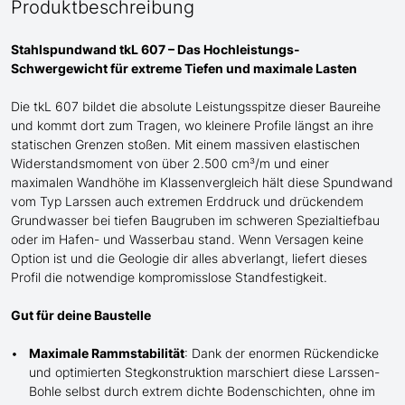
Produktbeschreibung
Stahlspundwand tkL 607 – Das Hochleistungs-
Schwergewicht für extreme Tiefen und maximale Lasten
Die tkL 607 bildet die absolute Leistungsspitze dieser Baureihe
und
kommt dort zum Tragen
, wo kleinere Profile längst an ihre
statischen Grenzen stoßen. Mit einem massiven elastischen
Widerstandsmoment von über 2.500 cm³/m und einer
maximalen Wandhöhe im Klassenvergleich
hält
diese Spundwand
vom Typ Larssen auch
extremen Erddruck und drückende
m
Grundwasser bei tiefen Baugruben im schweren Spezialtiefbau
oder im Hafen- und Wasserbau stand
. Wenn Versagen keine
Option ist und die Geologie dir alles abverlangt, liefert dieses
Profil die notwendige kompromisslose Standfestigkeit.
Gut für deine Baustelle
Maximale Rammstabilität
: Dank der enormen Rückendicke
und optimierten Stegkonstruktion marschiert diese Larssen-
Bohle selbst durch extrem dichte Bodenschichten, ohne im