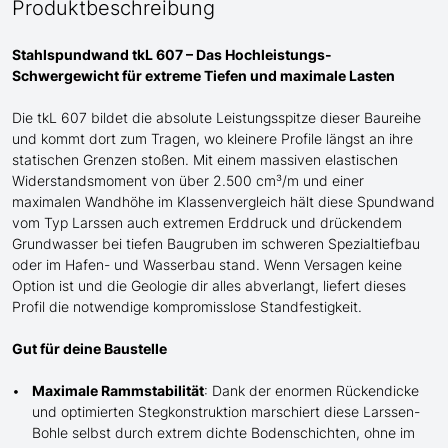
Produktbeschreibung
Stahlspundwand tkL 607 – Das Hochleistungs-
Schwergewicht für extreme Tiefen und maximale Lasten
Die tkL 607 bildet die absolute Leistungsspitze dieser Baureihe
und
kommt dort zum Tragen
, wo kleinere Profile längst an ihre
statischen Grenzen stoßen. Mit einem massiven elastischen
Widerstandsmoment von über 2.500 cm³/m und einer
maximalen Wandhöhe im Klassenvergleich
hält
diese Spundwand
vom Typ Larssen auch
extremen Erddruck und drückende
m
Grundwasser bei tiefen Baugruben im schweren Spezialtiefbau
oder im Hafen- und Wasserbau stand
. Wenn Versagen keine
Option ist und die Geologie dir alles abverlangt, liefert dieses
Profil die notwendige kompromisslose Standfestigkeit.
Gut für deine Baustelle
Maximale Rammstabilität
: Dank der enormen Rückendicke
und optimierten Stegkonstruktion marschiert diese Larssen-
Bohle selbst durch extrem dichte Bodenschichten, ohne im