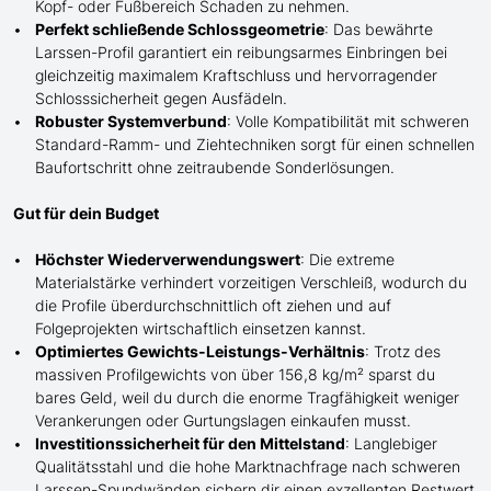
Kopf- oder Fußbereich Schaden zu nehmen.
Perfekt schließende Schlossgeometrie
: Das bewährte
Larssen-Profil garantiert ein reibungsarmes Einbringen bei
gleichzeitig maximalem Kraftschluss und hervorragender
Schlosssicherheit gegen Ausfädeln.
Robuster Systemverbund
: Volle Kompatibilität mit schweren
Standard-Ramm- und Ziehtechniken sorgt für einen schnellen
Baufortschritt ohne zeitraubende Sonderlösungen.
Gut für dein Budget
Höchster Wiederverwendungswert
: Die extreme
Materialstärke verhindert vorzeitigen Verschleiß, wodurch du
die Profile überdurchschnittlich oft ziehen und auf
Folgeprojekten wirtschaftlich einsetzen kannst.
Optimiertes Gewichts-Leistungs-Verhältnis
: Trotz des
massiven Profilgewichts von über 156,8 kg/m² sparst du
bares Geld, weil du durch die enorme Tragfähigkeit weniger
Verankerungen oder Gurtungslagen einkaufen musst.
Investitionssicherheit für den Mittelstand
: Langlebiger
Qualitätsstahl und die hohe Marktnachfrage nach schweren
Larssen-Spundwänden sichern dir einen exzellenten Restwert