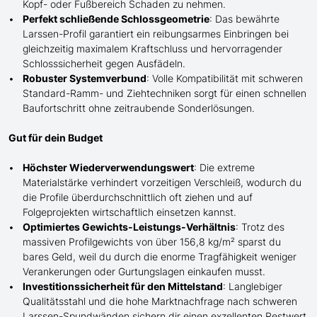
Kopf- oder Fußbereich Schaden zu nehmen.
Perfekt schließende Schlossgeometrie
: Das bewährte
Larssen-Profil garantiert ein reibungsarmes Einbringen bei
gleichzeitig maximalem Kraftschluss und hervorragender
Schlosssicherheit gegen Ausfädeln.
Robuster Systemverbund
: Volle Kompatibilität mit schweren
Standard-Ramm- und Ziehtechniken sorgt für einen schnellen
Baufortschritt ohne zeitraubende Sonderlösungen.
Gut für dein Budget
Höchster Wiederverwendungswert
: Die extreme
Materialstärke verhindert vorzeitigen Verschleiß, wodurch du
die Profile überdurchschnittlich oft ziehen und auf
Folgeprojekten wirtschaftlich einsetzen kannst.
Optimiertes Gewichts-Leistungs-Verhältnis
: Trotz des
massiven Profilgewichts von über 156,8 kg/m² sparst du
bares Geld, weil du durch die enorme Tragfähigkeit weniger
Verankerungen oder Gurtungslagen einkaufen musst.
Investitionssicherheit für den Mittelstand
: Langlebiger
Qualitätsstahl und die hohe Marktnachfrage nach schweren
Larssen-Spundwänden sichern dir einen exzellenten Restwert