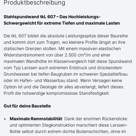
Produktbeschreibung
Stahlspundwand tkL 607 – Das Hochleistungs-
Schwergewicht für extreme Tiefen und maximale Lasten
Die tkL 607 bildet die absolute Leistungsspitze dieser Baureihe
und
kommt dort zum Tragen
, wo kleinere Profile längst an ihre
statischen Grenzen stoßen. Mit einem massiven elastischen
Widerstandsmoment von über 2.500 cm³/m und einer
maximalen Wandhöhe im Klassenvergleich
hält
diese Spundwand
vom Typ Larssen auch
extremen Erddruck und drückende
m
Grundwasser bei tiefen Baugruben im schweren Spezialtiefbau
oder im Hafen- und Wasserbau stand
. Wenn Versagen keine
Option ist und die Geologie dir alles abverlangt, liefert dieses
Profil die notwendige kompromisslose Standfestigkeit.
Gut für deine Baustelle
Maximale Rammstabilität
: Dank der enormen Rückendicke
und optimierten Stegkonstruktion marschiert diese Larssen-
Bohle selbst durch extrem dichte Bodenschichten, ohne im