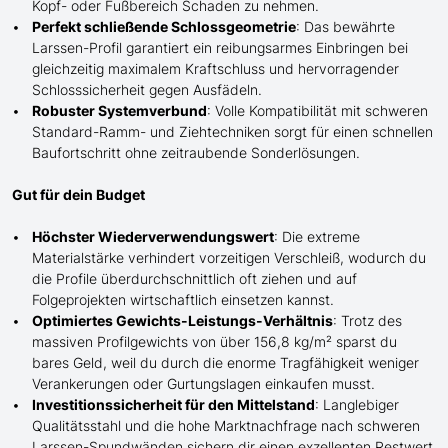
Kopf- oder Fußbereich Schaden zu nehmen.
Perfekt schließende Schlossgeometrie
: Das bewährte
Larssen-Profil garantiert ein reibungsarmes Einbringen bei
gleichzeitig maximalem Kraftschluss und hervorragender
Schlosssicherheit gegen Ausfädeln.
Robuster Systemverbund
: Volle Kompatibilität mit schweren
Standard-Ramm- und Ziehtechniken sorgt für einen schnellen
Baufortschritt ohne zeitraubende Sonderlösungen.
Gut für dein Budget
Höchster Wiederverwendungswert
: Die extreme
Materialstärke verhindert vorzeitigen Verschleiß, wodurch du
die Profile überdurchschnittlich oft ziehen und auf
Folgeprojekten wirtschaftlich einsetzen kannst.
Optimiertes Gewichts-Leistungs-Verhältnis
: Trotz des
massiven Profilgewichts von über 156,8 kg/m² sparst du
bares Geld, weil du durch die enorme Tragfähigkeit weniger
Verankerungen oder Gurtungslagen einkaufen musst.
Investitionssicherheit für den Mittelstand
: Langlebiger
Qualitätsstahl und die hohe Marktnachfrage nach schweren
Larssen-Spundwänden sichern dir einen exzellenten Restwert