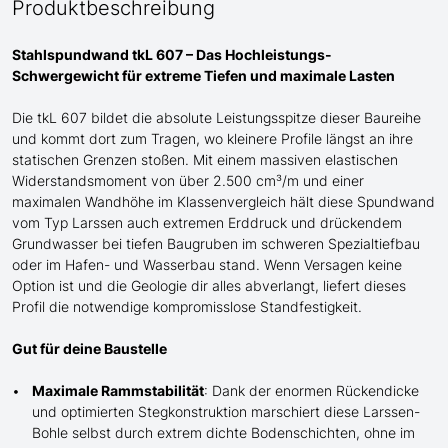
Produktbeschreibung
Stahlspundwand tkL 607 – Das Hochleistungs-
Schwergewicht für extreme Tiefen und maximale Lasten
Die tkL 607 bildet die absolute Leistungsspitze dieser Baureihe
und
kommt dort zum Tragen
, wo kleinere Profile längst an ihre
statischen Grenzen stoßen. Mit einem massiven elastischen
Widerstandsmoment von über 2.500 cm³/m und einer
maximalen Wandhöhe im Klassenvergleich
hält
diese Spundwand
vom Typ Larssen auch
extremen Erddruck und drückende
m
Grundwasser bei tiefen Baugruben im schweren Spezialtiefbau
oder im Hafen- und Wasserbau stand
. Wenn Versagen keine
Option ist und die Geologie dir alles abverlangt, liefert dieses
Profil die notwendige kompromisslose Standfestigkeit.
Gut für deine Baustelle
Maximale Rammstabilität
: Dank der enormen Rückendicke
und optimierten Stegkonstruktion marschiert diese Larssen-
Bohle selbst durch extrem dichte Bodenschichten, ohne im