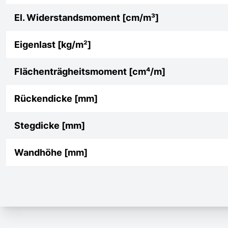
El. Widerstandsmoment [cm/m³]
Eigenlast [kg/m²]
Flächenträgheitsmoment [cm⁴/m]
Rückendicke [mm]
Stegdicke [mm]
Wandhöhe [mm]