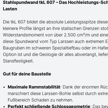
Stahlspundwand tkL 607 – Das Hochleistungs-Sch
Lasten
Die tkL 607 bildet die absolute Leistungsspitze dies
kleinere Profile längst an ihre statischen Grenzen st
Widerstandsmoment von über 2.500 cm³/m und eine
diese Spundwand
vom Typ Larssen auch
extremen E
Baugruben im schweren Spezialtiefbau
oder im Hafe
Option ist und die Geologie dir alles abverlangt, lie
Standfestigkeit.
Gut für deine Baustelle
Maximale Rammstabilität
: Dank der enormen Rüc
marschiert diese Larssen-Bohle selbst durch extr
Fußbereich Schaden zu nehmen.
Perfekt schließende Schlossgeometrie
: Das bew