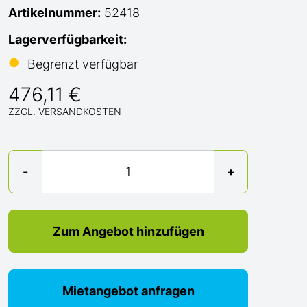
Artikelnummer:
52418
Lagerverfügbarkeit:
●
Begrenzt verfügbar
476,11 €
ZZGL. VERSANDKOSTEN
Menge
-
+
Zum Angebot hinzufügen
Mietangebot anfragen