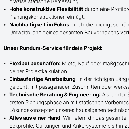
präzise statische Bemessung.
Hohe konstruktive Flexibilität
durch eine Profilb
Planungskonstruktionen einfügt.
Nachhaltigkeit im Fokus
durch die uneingeschränk
Umweltbilanz deines gesamten Bauvorhabens verb
Unser Rundum-Service für dein Projekt
Flexibel beschaffen
: Miete, Kauf oder maßgesch
deiner Projektkalkulation.
Einbaufertige Anarbeitung
:
In der richtigen Län
gelocht,
mit
passgenauen Zuschnitten oder werkse
Technische Beratung & Engineering
: Als echter
ersten Planungsphase an mit statischen Vorbem
Lösungskonzepten unseres hauseigenen technisc
Alles aus einer Hand
: Wir liefern dir das gesam
Eckprofile, Gurtungen und Ankersysteme bis hin 