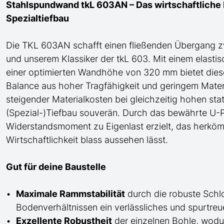
Stahlspundwand tkL 603AN – Das wirtschaftliche K
Spezialtiefbau
Die TKL 603AN
schafft einen fließenden Übergang
z
und
unserem Klassiker der tkL 603
. Mit einem elast
einer optimierten Wandhöhe von 320 mm bietet di
Balance aus hoher Tragfähigkeit und geringem Materi
steigender Materialkosten bei gleichzeitig hohen st
(Spezial-)Tiefbau
souverän. Durch das bewährte
U
-P
Widerstandsmoment zu Eigenlast erzielt, das herköm
Wirtschaftlichkeit blass aussehen lässt.
Gut für deine Baustelle
Maximale Rammstabilität
durch die robuste Schl
Bodenverhältnissen ein verlässliches und spurtre
Exzellente Robustheit
der einzelnen Bohle, wod