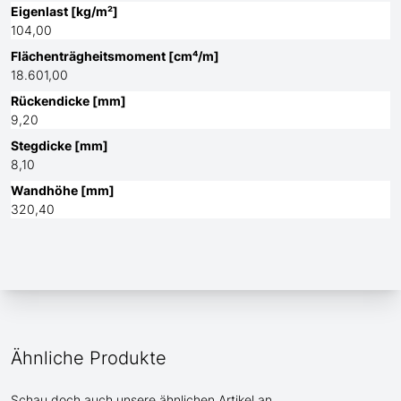
Eigenlast [kg/m²]
104,00
Flächenträgheitsmoment [cm⁴/m]
18.601,00
Rückendicke [mm]
9,20
Stegdicke [mm]
8,10
Wandhöhe [mm]
320,40
Ähnliche Produkte
Schau doch auch unsere ähnlichen Artikel an.