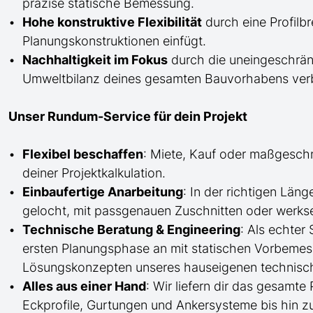
präzise statische Bemessung.
Hohe konstruktive Flexibilität
durch eine Profilb
Planungskonstruktionen einfügt.
Nachhaltigkeit im Fokus
durch die uneingeschränk
Umweltbilanz deines gesamten Bauvorhabens verb
Unser Rundum-Service für dein Projekt
Flexibel beschaffen
: Miete, Kauf oder maßgesch
deiner Projektkalkulation.
Einbaufertige Anarbeitung
:
In der richtigen Län
gelocht,
mit
passgenauen Zuschnitten oder werkse
Technische Beratung & Engineering
: Als echter
ersten Planungsphase an mit statischen Vorbem
Lösungskonzepten unseres hauseigenen technisc
Alles aus einer Hand
: Wir liefern dir das gesam
Eckprofile, Gurtungen und Ankersysteme bis hin 