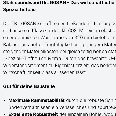
Stahlspundwand tkL 603AN – Das wirtschaftliche K
Spezialtiefbau
Die TKL 603AN
schafft einen fließenden Übergang
z
und
unserem Klassiker der tkL 603
. Mit einem elast
einer optimierten Wandhöhe von 320 mm bietet di
Balance aus hoher Tragfähigkeit und geringem Materi
steigender Materialkosten bei gleichzeitig hohen st
(Spezial-)Tiefbau
souverän. Durch das bewährte
U
-P
Widerstandsmoment zu Eigenlast erzielt, das herköm
Wirtschaftlichkeit blass aussehen lässt.
Gut für deine Baustelle
Maximale Rammstabilität
durch die robuste Schl
Bodenverhältnissen ein verlässliches und spurtre
Exzellente Robustheit
der einzelnen Bohle, wod