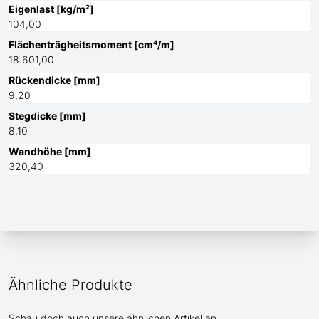
Eigenlast [kg/m²]
104,00
Flächenträgheitsmoment [cm⁴/m]
18.601,00
Rückendicke [mm]
9,20
Stegdicke [mm]
8,10
Wandhöhe [mm]
320,40
Ähnliche Produkte
Schau doch auch unsere ähnlichen Artikel an.