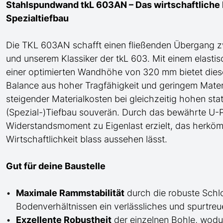
Stahlspundwand tkL 603AN – Das wirtschaftliche K
Spezialtiefbau
Die TKL 603AN
schafft einen fließenden Übergang
z
und
unserem Klassiker der tkL 603
. Mit einem elast
einer optimierten Wandhöhe von 320 mm bietet di
Balance aus hoher Tragfähigkeit und geringem Materi
steigender Materialkosten bei gleichzeitig hohen st
(Spezial-)Tiefbau
souverän. Durch das bewährte
U
-P
Widerstandsmoment zu Eigenlast erzielt, das herköm
Wirtschaftlichkeit blass aussehen lässt.
Gut für deine Baustelle
Maximale Rammstabilität
durch die robuste Schl
Bodenverhältnissen ein verlässliches und spurtre
Exzellente Robustheit
der einzelnen Bohle, wod