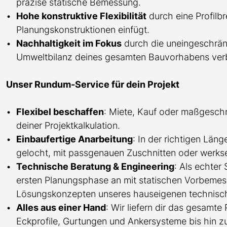
präzise statische Bemessung.
Hohe konstruktive Flexibilität
durch eine Profilb
Planungskonstruktionen einfügt.
Nachhaltigkeit im Fokus
durch die uneingeschränk
Umweltbilanz deines gesamten Bauvorhabens verb
Unser Rundum-Service für dein Projekt
Flexibel beschaffen
: Miete, Kauf oder maßgesch
deiner Projektkalkulation.
Einbaufertige Anarbeitung
:
In der richtigen Län
gelocht,
mit
passgenauen Zuschnitten oder werkse
Technische Beratung & Engineering
: Als echter
ersten Planungsphase an mit statischen Vorbem
Lösungskonzepten unseres hauseigenen technisc
Alles aus einer Hand
: Wir liefern dir das gesam
Eckprofile, Gurtungen und Ankersysteme bis hin 