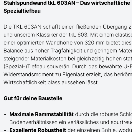
Stahlspundwand tkL 603AN – Das wirtschaftliche K
Spezialtiefbau
Die TKL 603AN
schafft einen fließenden Übergang
z
und
unserem Klassiker der tkL 603
. Mit einem elast
einer optimierten Wandhöhe von 320 mm bietet di
Balance aus hoher Tragfähigkeit und geringem Materi
steigender Materialkosten bei gleichzeitig hohen st
(Spezial-)Tiefbau
souverän. Durch das bewährte
U
-P
Widerstandsmoment zu Eigenlast erzielt, das herköm
Wirtschaftlichkeit blass aussehen lässt.
Gut für deine Baustelle
Maximale Rammstabilität
durch die robuste Schl
Bodenverhältnissen ein verlässliches und spurtre
Exzellente Robustheit
der einzelnen Bohle, wod