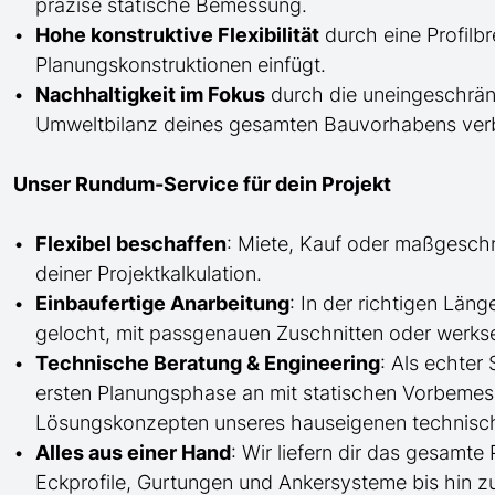
präzise statische Bemessung.
Hohe konstruktive Flexibilität
durch eine Profilb
Planungskonstruktionen einfügt.
Nachhaltigkeit im Fokus
durch die uneingeschränk
Umweltbilanz deines gesamten Bauvorhabens verb
Unser Rundum-Service für dein Projekt
Flexibel beschaffen
: Miete, Kauf oder maßgesch
deiner Projektkalkulation.
Einbaufertige Anarbeitung
:
In der richtigen Län
gelocht,
mit
passgenauen Zuschnitten oder werkse
Technische Beratung & Engineering
: Als echter
ersten Planungsphase an mit statischen Vorbem
Lösungskonzepten unseres hauseigenen technisc
Alles aus einer Hand
: Wir liefern dir das gesam
Eckprofile, Gurtungen und Ankersysteme bis hin 