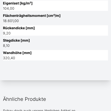
Eigenlast [kg/m²]
104,00
Flächenträgheitsmoment [cm⁴/m]
18.601,00
Rückendicke [mm]
9,20
Stegdicke [mm]
8,10
Wandhöhe [mm]
320,40
Ähnliche Produkte
Schau doch auch unsere ähnlichen Artikel an.