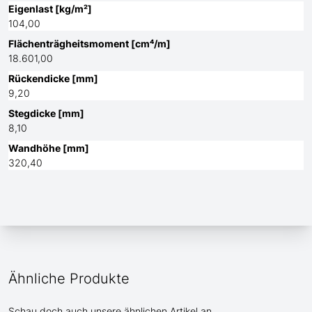
Eigenlast [kg/m²]
104,00
Flächenträgheitsmoment [cm⁴/m]
18.601,00
Rückendicke [mm]
9,20
Stegdicke [mm]
8,10
Wandhöhe [mm]
320,40
Ähnliche Produkte
Schau doch auch unsere ähnlichen Artikel an.