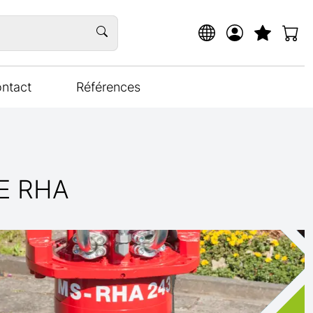
ntact
Références
E RHA